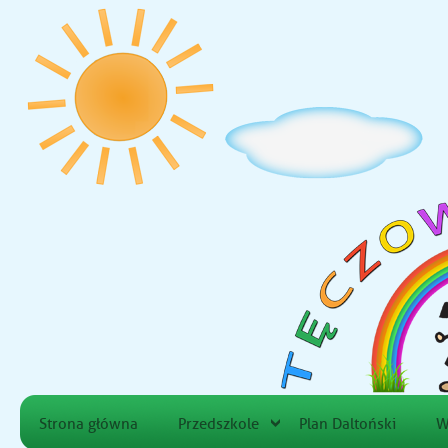
Strona główna
Przedszkole
Plan Daltoński
W