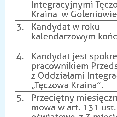
Integracyjnymi Tęcz
Kraina w Goleniowie
3.
Kandydat w roku
kalendarzowym kończ
4.
Kandydat jest spokr
pracownikiem Przed
z Oddziałami Integr
„Tęczowa Kraina”.
5.
Przeciętny miesięcz
mowa w art. 131 ust