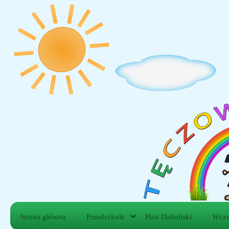
Strona główna
Przedszkole
Plan Daltoński
Wcze